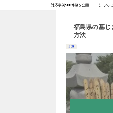
対応事例500件超を公開
知ってほ
福島県の墓じ
方法
お墓