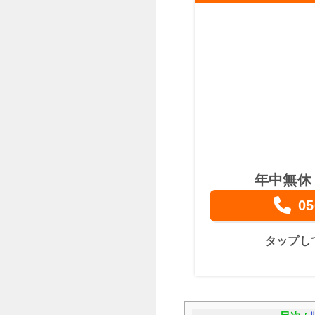
年中無休
05
タップし