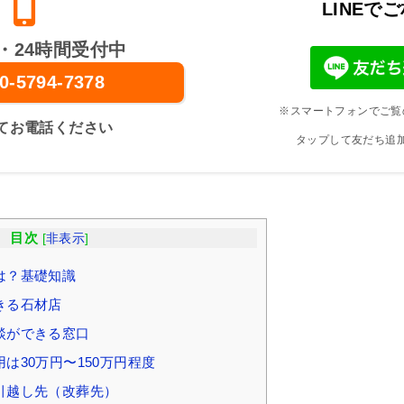
LINEで
・24時間受付中
0-5794-7378
※スマートフォンでご覧
てお電話ください
タップして友だち追
目次
[
非表示
]
は？基礎知識
きる石材店
談ができる窓口
は30万円〜150万円程度
引越し先（改葬先）