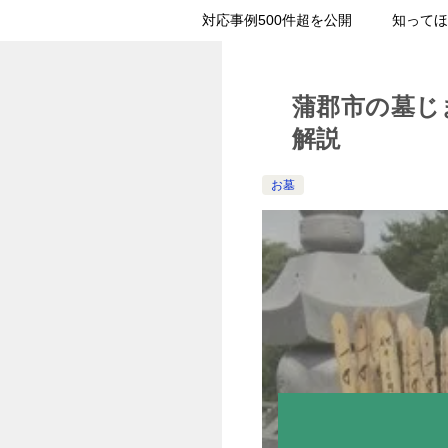
対応事例500件超を公開
知ってほ
蒲郡市の墓じ
解説
お墓