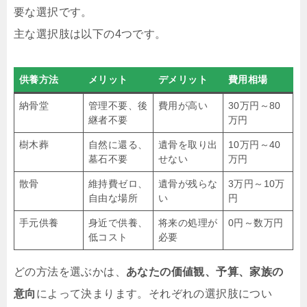
要な選択です。
主な選択肢は以下の4つです。
供養方法
メリット
デメリット
費用相場
納骨堂
管理不要、後
費用が高い
30万円～80
継者不要
万円
樹木葬
自然に還る、
遺骨を取り出
10万円～40
墓石不要
せない
万円
散骨
維持費ゼロ、
遺骨が残らな
3万円～10万
自由な場所
い
円
手元供養
身近で供養、
将来の処理が
0円～数万円
低コスト
必要
どの方法を選ぶかは、
あなたの価値観、予算、家族の
意向
によって決まります。それぞれの選択肢につい