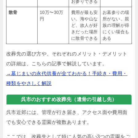
お参りできる
散骨
10万〜30万
費用が最も安
お墓参りの場
円
い。海や山な
所がない。親
ど、故人が好
族の理解が得
きだった場所
にくい場合も
に散骨できる
ある
改葬先の選び方や、それぞれのメリット・デメリット
の詳細は、こちらの記事で解説しています。
→墓じまいの永代供養が全てわかる！手続き・費用・
種類をやさしく解説
呉市のおすすめ改葬先（遺骨の引越し先）
呉市近郊には、管理が行き届き、アクセス面や費用面
でも安心できる霊園が複数あります。
ここでは、改葬先として特に人気の高い3つの霊園をご