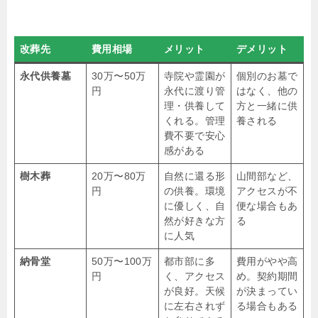
改葬先
費用相場
メリット
デメリット
永代供養墓
30万〜50万
寺院や霊園が
個別のお墓で
円
永代に渡り管
はなく、他の
理・供養して
方と一緒に供
くれる。管理
養される
費不要で安心
感がある
樹木葬
20万〜80万
自然に還る形
山間部など、
円
の供養。環境
アクセスが不
に優しく、自
便な場合もあ
然が好きな方
る
に人気
納骨堂
50万〜100万
都市部に多
費用がやや高
円
く、アクセス
め。契約期間
が良好。天候
が決まってい
に左右されず
る場合もある