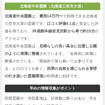
北海道中央霊園（北海道三笠市大里）
北海道中央霊園
は、
費用14万円〜
で利用できる北海道
三笠市大里の霊園です。
口コミ評価4.1点
と安定した評
価を得ており、
JR函館本線岩見沢駅から車で約15分
の
アクセスです。
北海道中央霊園は、
見晴らしの良い高台に位置し公園
のように清潔に整備
されています。「全体的に綺麗に
整備されている」「開放的で落ち着いてお参りでき
る」との口コミが多く、
四季の自然を感じられる管理
の行き届いた霊園環境
が利用者に好評です。
早めの情報収集がポイント
民間霊園や・寺院墓地は、区画数に限りがあり、空き