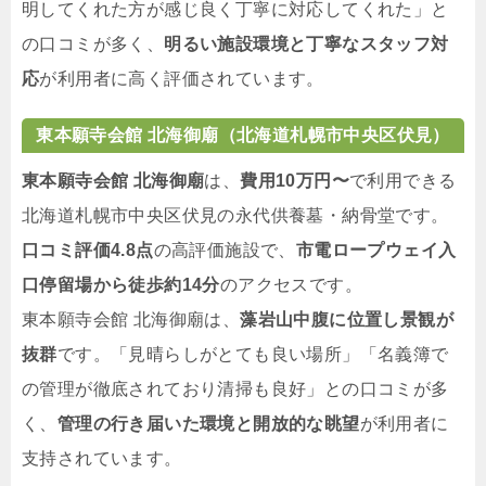
明してくれた方が感じ良く丁寧に対応してくれた」と
の口コミが多く、
明るい施設環境と丁寧なスタッフ対
応
が利用者に高く評価されています。
東本願寺会館 北海御廟（北海道札幌市中央区伏見）
東本願寺会館 北海御廟
は、
費用10万円〜
で利用できる
北海道札幌市中央区伏見の永代供養墓・納骨堂です。
口コミ評価4.8点
の高評価施設で、
市電ロープウェイ入
口停留場から徒歩約14分
のアクセスです。
東本願寺会館 北海御廟は、
藻岩山中腹に位置し景観が
抜群
です。「見晴らしがとても良い場所」「名義簿で
の管理が徹底されており清掃も良好」との口コミが多
く、
管理の行き届いた環境と開放的な眺望
が利用者に
支持されています。