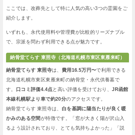
ここでは、改葬先として特に人気の高い3つの霊園をご
紹介します。
いずれも、永代使用料や管理費が比較的リーズナブル
で、宗派を問わず利用できる点が魅力です。
納骨堂てらす 東照寺（北海道札幌市東区東雁来町）
納骨堂てらす 東照寺
は、
費用16.5万円〜
で利用できる
北海道札幌市東区東雁来町の納骨堂・永代供養墓で
す。
口コミ評価4.4点
と高い評価を受けており、
JR函館
本線札幌駅より車で約20分
のアクセスです。
納骨堂てらす 東照寺は、
白を基調に陽当たりが良く暖
かみのある空間
が特徴です。「窓が大きく陽が沢山入
るよう設計されており、とても気持ちよかった」「説