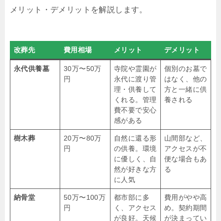
メリット・デメリットを解説します。
改葬先
費用相場
メリット
デメリット
永代供養墓
30万〜50万
寺院や霊園が
個別のお墓で
円
永代に渡り管
はなく、他の
理・供養して
方と一緒に供
くれる。管理
養される
費不要で安心
感がある
樹木葬
20万〜80万
自然に還る形
山間部など、
円
の供養。環境
アクセスが不
に優しく、自
便な場合もあ
然が好きな方
る
に人気
納骨堂
50万〜100万
都市部に多
費用がやや高
円
く、アクセス
め。契約期間
が良好。天候
が決まってい