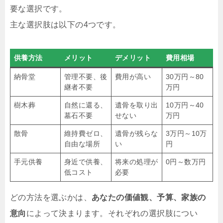
要な選択です。
主な選択肢は以下の4つです。
供養方法
メリット
デメリット
費用相場
納骨堂
管理不要、後
費用が高い
30万円～80
継者不要
万円
樹木葬
自然に還る、
遺骨を取り出
10万円～40
墓石不要
せない
万円
散骨
維持費ゼロ、
遺骨が残らな
3万円～10万
自由な場所
い
円
手元供養
身近で供養、
将来の処理が
0円～数万円
低コスト
必要
どの方法を選ぶかは、
あなたの価値観、予算、家族の
意向
によって決まります。それぞれの選択肢につい