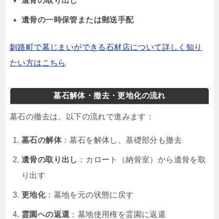
遺骨の取り出し
遺骨の一時保管または郵送手配
釧路町で墓じまいができる石材店について詳しく知り
たい方はこちら
墓石解体・撤去・更地化の流れ
墓石の撤去は、以下の流れで進みます：
墓石の解体
：墓石を解体し、基礎部分も撤去
遺骨の取り出し
：カロート（納骨室）から遺骨を取
り出す
更地化
：墓地を元の状態に戻す
霊園への返還
：墓地使用権を霊園に返還