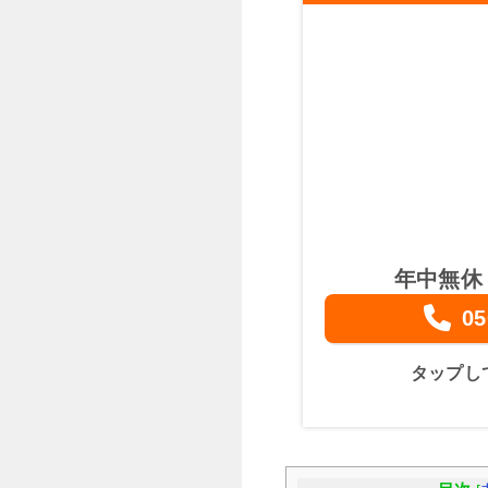
年中無休
05
タップし