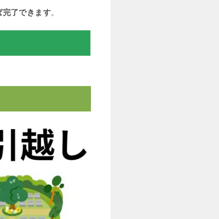
ば完了できます
。