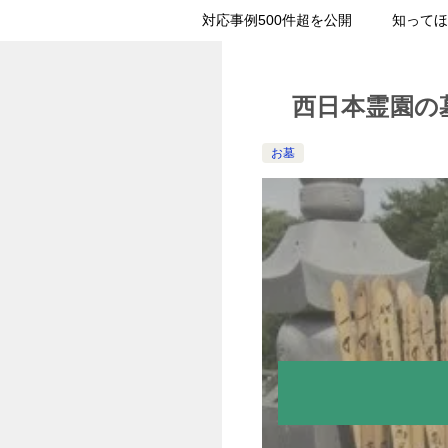
対応事例500件超を公開
知ってほ
西日本霊園の
お墓