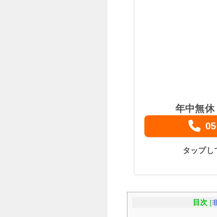
年中無休
05
タップし
目次
[