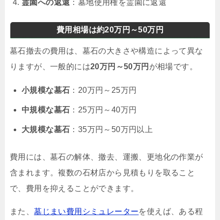
霊園への返還
：墓地使用権を霊園に返還
費用相場は約20万円～50万円
墓石撤去の費用は、墓石の大きさや構造によって異な
りますが、一般的には
20万円～50万円
が相場です。
小規模な墓石
：20万円～25万円
中規模な墓石
：25万円～40万円
大規模な墓石
：35万円～50万円以上
費用には、墓石の解体、撤去、運搬、更地化の作業が
含まれます。複数の石材店から見積もりを取ること
で、費用を抑えることができます。
また、
墓じまい費用シミュレーター
を使えば、ある程