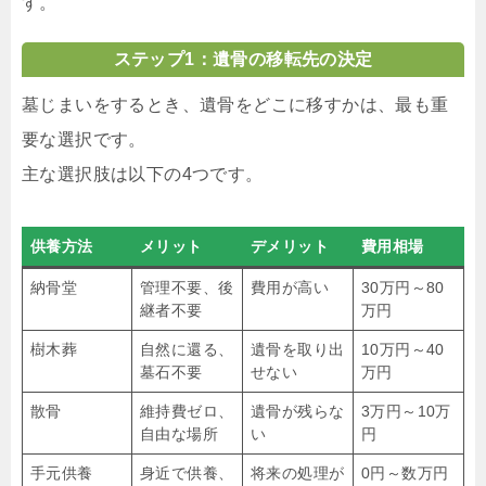
す。
ステップ1：遺骨の移転先の決定
墓じまいをするとき、遺骨をどこに移すかは、最も重
要な選択です。
主な選択肢は以下の4つです。
供養方法
メリット
デメリット
費用相場
納骨堂
管理不要、後
費用が高い
30万円～80
継者不要
万円
樹木葬
自然に還る、
遺骨を取り出
10万円～40
墓石不要
せない
万円
散骨
維持費ゼロ、
遺骨が残らな
3万円～10万
自由な場所
い
円
手元供養
身近で供養、
将来の処理が
0円～数万円