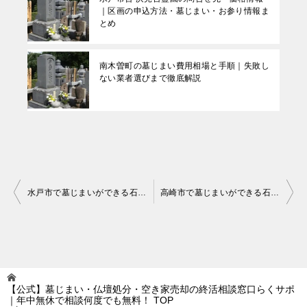
｜区画の申込方法・墓じまい・お参り情報ま
とめ
南木曽町の墓じまい費用相場と手順｜失敗し
ない業者選びまで徹底解説
投
水戸市で墓じまいができる石材店｜選び方・費用・対応サービスを解説
高崎市で墓じまいができる石材店｜選び方・費用・対応サービスを解説
稿
ナ
ビ
ゲ
【公式】墓じまい・仏壇処分・空き家売却の終活相談窓口らくサポ
ー
｜年中無休で相談何度でも無料！
TOP