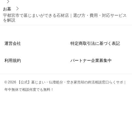
シ
お墓
宇都宮市で墓じまいができる石材店｜選び方・費用・対応サービス
ョ
を解説
ン
運営会社
特定商取引法に基づく表記
利用規約
パートナー企業募集中
© 2026 【公式】墓じまい・仏壇処分・空き家売却の終活相談窓口らくサポ｜
年中無休で相談何度でも無料！