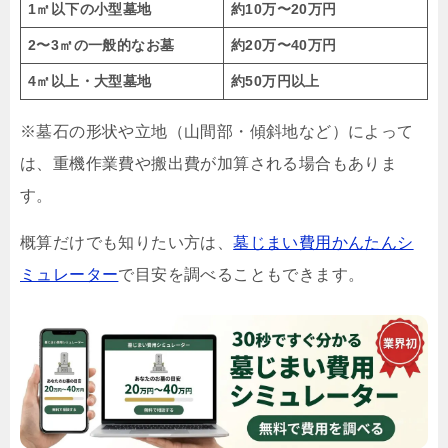
1㎡以下の小型墓地
約10万〜20万円
2〜3㎡の一般的なお墓
約20万〜40万円
4㎡以上・大型墓地
約50万円以上
※墓石の形状や立地（山間部・傾斜地など）によって
は、重機作業費や搬出費が加算される場合もありま
す。
概算だけでも知りたい方は、
墓じまい費用かんたんシ
ミュレーター
で目安を調べることもできます。