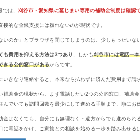
情報では、
刈谷市・愛知県に墓じまい専用の補助金制度は確認
直接的な金銭支援には頼れないのが現状です。
ないのか」とブラウザを閉じてしまうのは、少しもったいな
ても費用を抑える方法は3つあり
、しかも
刈谷市には電話一本
できる公的窓口がある
からです。
にいきなり連絡すると、本来なら払わずに済んだ費用まで請
い補助金の現状から、まず電話したい2つの公的窓口、補助金
住んでいても訪問回数を最少にして進める手順まで、順にお
助金はなくても、自分にも無理なく・遠方からでも進められ
口に電話をかけ、ご家族との相談を始める一歩を踏み出せる