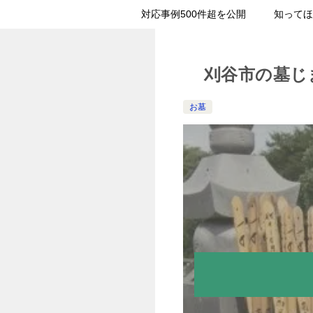
対応事例500件超を公開
知ってほ
刈谷市の墓じ
お墓