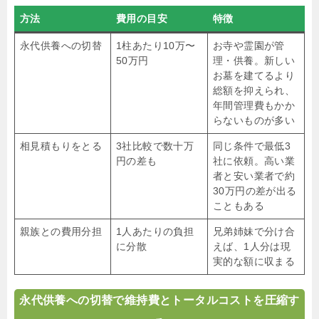
方法
費用の目安
特徴
永代供養への切替
1柱あたり10万〜
お寺や霊園が管
50万円
理・供養。新しい
お墓を建てるより
総額を抑えられ、
年間管理費もかか
らないものが多い
相見積もりをとる
3社比較で数十万
同じ条件で最低3
円の差も
社に依頼。高い業
者と安い業者で約
30万円の差が出る
こともある
親族との費用分担
1人あたりの負担
兄弟姉妹で分け合
に分散
えば、1人分は現
実的な額に収まる
永代供養への切替で維持費とトータルコストを圧縮す