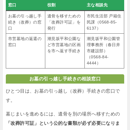
窓口
役割
主な相談先
お墓の引っ越し手
遺骨を移すための
市民生活部 戸籍住
続き（改葬）の窓
「改葬許可証」を
民課（0568-85-
口
発行
6137）
市営墓地の返還の
潮見坂平和公園な
潮見坂平和公園管
窓口
ど市営墓地の区画
理事務所（春日井
を市へ返す手続き
市建設部）
（0568-84-
4444）
お墓の引っ越し手続きの相談窓口
ひとつ目は、お墓の引っ越し（改葬）手続きの窓口で
す。
墓じまいを進めるには、遺骨を別の場所へ移すための
「改葬許可証」という公的な書類が必ず必要になりま