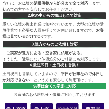
当社は、お仏壇の
閉眼供養から処分まで全て対応
します。
初めての方でも安心してお任せください。
2.家の中からの搬出も全て対応
重たい仏壇の搬出作業は無料で行います。大型の仏壇や階
段作業でも必要な人員を揃えてお伺い致しますので、
お客
様は見ているだけでOK
です。
3.遠方からのご依頼も対応
「ご実家が遠方にある・空き家に仏壇がある
」
そうした、近場にない仏壇処分のご相談にも対応します。
4.最短即日・土日祝も営業！
土日祝日も営業していますので、
平日が仕事なので休日し
か対応できない…
という方も安心して利用頂けます。
供養は全ての宗派に対応
各宗派のお仏壇処分・供養に対応しております