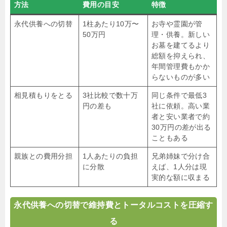
方法
費用の目安
特徴
永代供養への切替
1柱あたり10万〜
お寺や霊園が管
50万円
理・供養。新しい
お墓を建てるより
総額を抑えられ、
年間管理費もかか
らないものが多い
相見積もりをとる
3社比較で数十万
同じ条件で最低3
円の差も
社に依頼。高い業
者と安い業者で約
30万円の差が出る
こともある
親族との費用分担
1人あたりの負担
兄弟姉妹で分け合
に分散
えば、1人分は現
実的な額に収まる
永代供養への切替で維持費とトータルコストを圧縮す
る