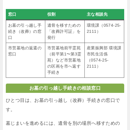
窓口
役割
主な相談先
お墓の引っ越し手
遺骨を移すための
環境課（0574-25-
続き（改葬）の窓
「改葬許可証」を
2111）
口
発行
市営墓地の返還の
市営墓地前平霊苑
産業振興部 環境課
窓口
（前平第1〜第3霊
市民生活係
苑）など市営墓地
（0574-25-
の区画を市へ返す
2111）
手続き
お墓の引っ越し手続きの相談窓口
ひとつ目は、お墓の引っ越し（改葬）手続きの窓口で
す。
墓じまいを進めるには、遺骨を別の場所へ移すための