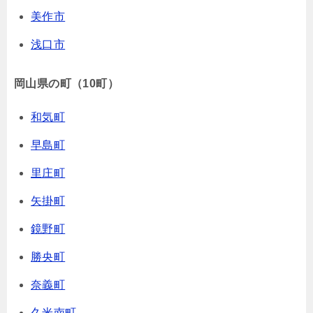
美作市
浅口市
岡山県の町（10町）
和気町
早島町
里庄町
矢掛町
鏡野町
勝央町
奈義町
久米南町