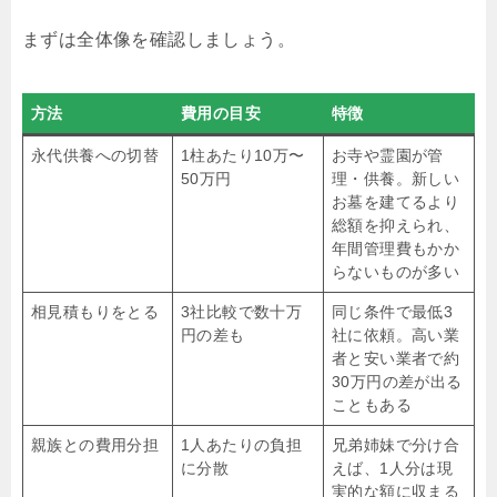
まずは全体像を確認しましょう。
方法
費用の目安
特徴
永代供養への切替
1柱あたり10万〜
お寺や霊園が管
50万円
理・供養。新しい
お墓を建てるより
総額を抑えられ、
年間管理費もかか
らないものが多い
相見積もりをとる
3社比較で数十万
同じ条件で最低3
円の差も
社に依頼。高い業
者と安い業者で約
30万円の差が出る
こともある
親族との費用分担
1人あたりの負担
兄弟姉妹で分け合
に分散
えば、1人分は現
実的な額に収まる