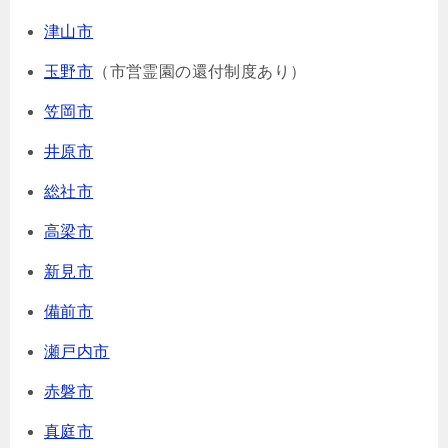
津山市
玉野市
（市営霊園の還付制度あり）
笠岡市
井原市
総社市
高梁市
新見市
備前市
瀬戸内市
赤磐市
真庭市