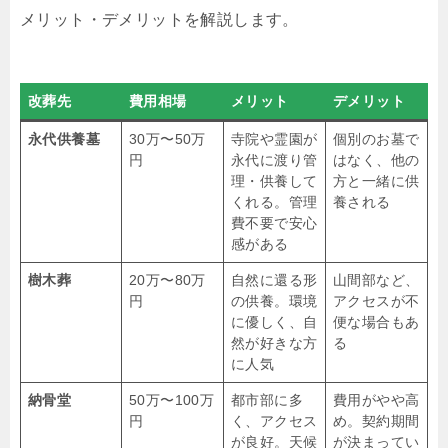
メリット・デメリットを解説します。
改葬先
費用相場
メリット
デメリット
永代供養墓
30万〜50万
寺院や霊園が
個別のお墓で
円
永代に渡り管
はなく、他の
理・供養して
方と一緒に供
くれる。管理
養される
費不要で安心
感がある
樹木葬
20万〜80万
自然に還る形
山間部など、
円
の供養。環境
アクセスが不
に優しく、自
便な場合もあ
然が好きな方
る
に人気
納骨堂
50万〜100万
都市部に多
費用がやや高
円
く、アクセス
め。契約期間
が良好。天候
が決まってい