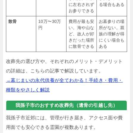
に左右されず
る場合もある
お参りできる
散骨
10万〜30万
費用が最も安
お墓参りの場
円
い。海や山な
所がない。親
ど、故人が好
族の理解が得
きだった場所
にくい場合も
に散骨できる
ある
改葬先の選び方や、それぞれのメリット・デメリット
の詳細は、こちらの記事で解説しています。
→墓じまいの永代供養が全てわかる！手続き・費用・
種類をやさしく解説
我孫子市のおすすめ改葬先（遺骨の引越し先）
我孫子市近郊には、管理が行き届き、アクセス面や費
用面でも安心できる霊園が複数あります。