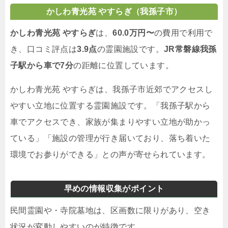
かしわ青光苑 やすらぎ（我孫子市）
かしわ青光苑 やすらぎ
は、
60.0万円〜
の費用で利用で
き、口コミ評点は
3.9点
の霊園施設です。
JR常磐線我孫
子駅から車で7分
の距離に位置しています。
かしわ青光苑 やすらぎは、我孫子市近郊でアクセスし
やすい立地に位置する霊園施設です。「我孫子駅から
車でアクセスでき、家族が集まりやすい立地が助かっ
ている」「施設の管理が行き届いており、落ち着いた
環境でお参りができる」との声が寄せられています。
早めの情報収集がポイント
民間霊園や・寺院墓地は、区画数に限りがあり、空き
状況が変動しやすいのが特徴です。