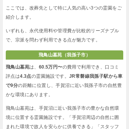
ここでは、改葬先として特に人気の高い3つの霊園をご
紹介します。
いずれも、永代使用料や管理費が比較的リーズナブル
で、宗派を問わず利用できる点が魅力です。
飛鳥山墓苑（我孫子市）
飛鳥山墓苑
は、
60.5万円〜
の費用で利用でき、口コミ
評点は
4.3点
の霊園施設です。
JR常磐線我孫子駅から車
で9分
の距離に位置し、手賀沼に近い我孫子市の自然豊
かな環境にあります。
飛鳥山墓苑は、手賀沼に近い我孫子市の豊かな自然環
境に位置する霊園施設です。「手賀沼周辺の自然に囲
まれた環境で故人を安らかに供養できる」「スタッフ