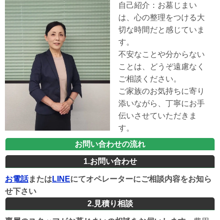
自己紹介：お墓じまい
は、心の整理をつける大
切な時間だと感じていま
す。
不安なことや分からない
ことは、どうぞ遠慮なく
ご相談ください。
ご家族のお気持ちに寄り
添いながら、丁寧にお手
伝いさせていただきま
す。
お問い合わせの流れ
1.お問い合わせ
お電話
または
LINE
にてオペレーターにご相談内容をお知ら
せ下さい
2.見積り相談