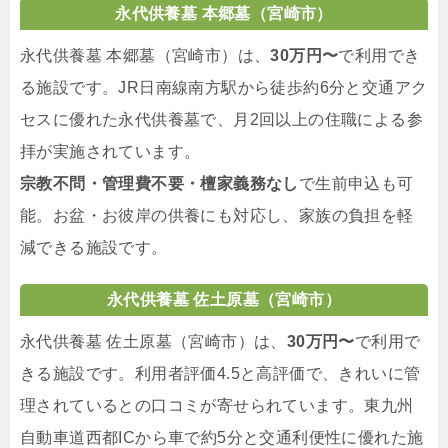
永代供養墓 本郷墓（宮崎市）
永代供養墓 本郷墓（宮崎市）は、
30万円〜
で利用でき
る施設です。JR日南線南方駅から徒歩約6分と交通アク
セスに優れた永代供養墓で、月2回以上の住職による参
拝が実施されています。
宗教不問・管理費不要・檀家義務なし
で生前申込も可
能。お盆・お彼岸の供養にも対応し、家族の負担を軽
減できる施設です。
永代供養墓 佐土原墓（宮崎市）
永代供養墓 佐土原墓（宮崎市）は、
30万円〜
で利用で
きる施設です。利用者評価4.5と高評価で、きれいに管
理されているとの口コミが寄せられています。東九州
自動車道西都ICから車で約5分と交通利便性に優れた施