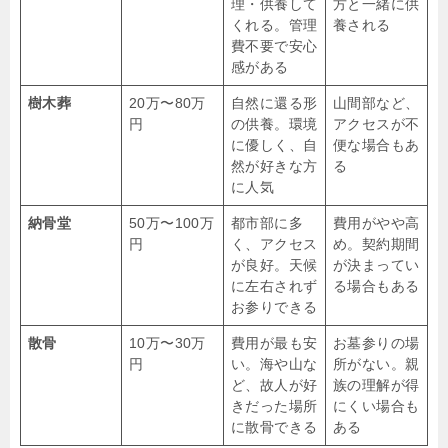
理・供養して
方と一緒に供
くれる。管理
養される
費不要で安心
感がある
樹木葬
20万〜80万
自然に還る形
山間部など、
円
の供養。環境
アクセスが不
に優しく、自
便な場合もあ
然が好きな方
る
に人気
納骨堂
50万〜100万
都市部に多
費用がやや高
円
く、アクセス
め。契約期間
が良好。天候
が決まってい
に左右されず
る場合もある
お参りできる
散骨
10万〜30万
費用が最も安
お墓参りの場
円
い。海や山な
所がない。親
ど、故人が好
族の理解が得
きだった場所
にくい場合も
に散骨できる
ある