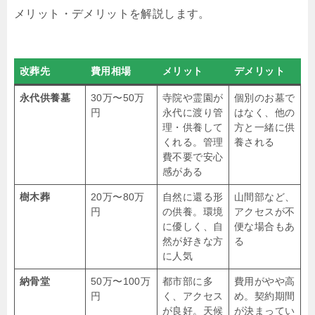
メリット・デメリットを解説します。
改葬先
費用相場
メリット
デメリット
永代供養墓
30万〜50万
寺院や霊園が
個別のお墓で
円
永代に渡り管
はなく、他の
理・供養して
方と一緒に供
くれる。管理
養される
費不要で安心
感がある
樹木葬
20万〜80万
自然に還る形
山間部など、
円
の供養。環境
アクセスが不
に優しく、自
便な場合もあ
然が好きな方
る
に人気
納骨堂
50万〜100万
都市部に多
費用がやや高
円
く、アクセス
め。契約期間
が良好。天候
が決まってい