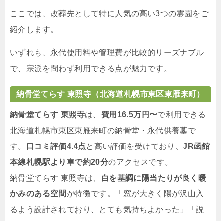
ここでは、改葬先として特に人気の高い3つの霊園をご
紹介します。
いずれも、永代使用料や管理費が比較的リーズナブル
で、宗派を問わず利用できる点が魅力です。
納骨堂てらす 東照寺（北海道札幌市東区東雁来町）
納骨堂てらす 東照寺
は、
費用16.5万円〜
で利用できる
北海道札幌市東区東雁来町の納骨堂・永代供養墓で
す。
口コミ評価4.4点
と高い評価を受けており、
JR函館
本線札幌駅より車で約20分
のアクセスです。
納骨堂てらす 東照寺は、
白を基調に陽当たりが良く暖
かみのある空間
が特徴です。「窓が大きく陽が沢山入
るよう設計されており、とても気持ちよかった」「説