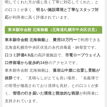
明してくれた方が感じ良く丁寧に対応してくれた」と
の口コミが多く、
明るい施設環境と丁寧なスタッフ対
応
が利用者に高く評価されています。
東本願寺会館 北海御廟（北海道札幌市中央区伏見）
東本願寺会館 北海御廟
は、
費用10万円〜
で利用できる
北海道札幌市中央区伏見の永代供養墓・納骨堂です。
口コミ評価4.8点
の高評価施設で、
市電ロープウェイ入
口停留場から徒歩約14分
のアクセスです。
東本願寺会館 北海御廟は、
藻岩山中腹に位置し景観が
抜群
です。「見晴らしがとても良い場所」「名義簿で
の管理が徹底されており清掃も良好」との口コミが多
く、
管理の行き届いた環境と開放的な眺望
が利用者に
支持されています。