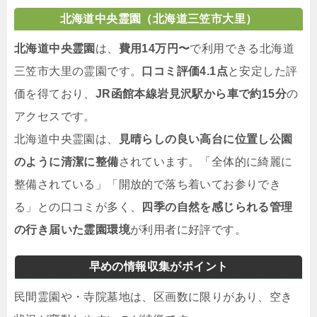
北海道中央霊園（北海道三笠市大里）
北海道中央霊園
は、
費用14万円〜
で利用できる北海道
三笠市大里の霊園です。
口コミ評価4.1点
と安定した評
価を得ており、
JR函館本線岩見沢駅から車で約15分
の
アクセスです。
北海道中央霊園は、
見晴らしの良い高台に位置し公園
のように清潔に整備
されています。「全体的に綺麗に
整備されている」「開放的で落ち着いてお参りでき
る」との口コミが多く、
四季の自然を感じられる管理
の行き届いた霊園環境
が利用者に好評です。
早めの情報収集がポイント
民間霊園や・寺院墓地は、区画数に限りがあり、空き