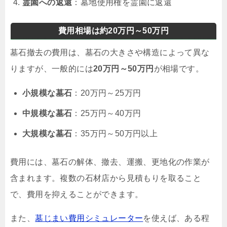
霊園への返還
：墓地使用権を霊園に返還
費用相場は約20万円～50万円
墓石撤去の費用は、墓石の大きさや構造によって異な
りますが、一般的には
20万円～50万円
が相場です。
小規模な墓石
：20万円～25万円
中規模な墓石
：25万円～40万円
大規模な墓石
：35万円～50万円以上
費用には、墓石の解体、撤去、運搬、更地化の作業が
含まれます。複数の石材店から見積もりを取ること
で、費用を抑えることができます。
また、
墓じまい費用シミュレーター
を使えば、ある程