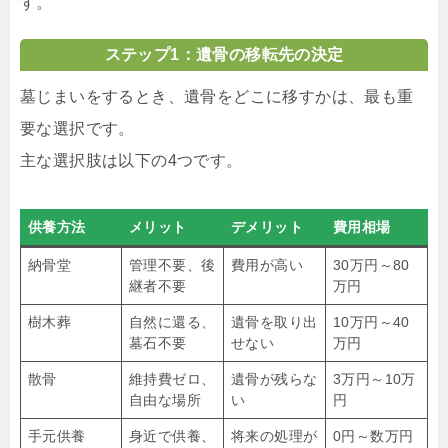
す。
ステップ1：遺骨の移転先の決定
墓じまいをするとき、遺骨をどこに移すかは、最も重
要な選択です。
主な選択肢は以下の4つです。
供養方法
メリット
デメリット
費用相場
納骨堂
管理不要、後
費用が高い
30万円～80
継者不要
万円
樹木葬
自然に還る、
遺骨を取り出
10万円～40
墓石不要
せない
万円
散骨
維持費ゼロ、
遺骨が残らな
3万円～10万
自由な場所
い
円
手元供養
身近で供養、
将来の処理が
0円～数万円