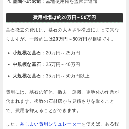
霊園への返還
：墓地使用権を霊園に返還
費用相場は約20万円～50万円
墓石撤去の費用は、墓石の大きさや構造によって異な
りますが、一般的には
20万円～50万円
が相場です。
小規模な墓石
：20万円～25万円
中規模な墓石
：25万円～40万円
大規模な墓石
：35万円～50万円以上
費用には、墓石の解体、撤去、運搬、更地化の作業が
含まれます。複数の石材店から見積もりを取ること
で、費用を抑えることができます。
また、
墓じまい費用シミュレーター
を使えば、ある程