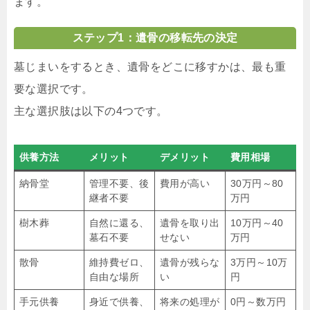
ます。
ステップ1：遺骨の移転先の決定
墓じまいをするとき、遺骨をどこに移すかは、最も重
要な選択です。
主な選択肢は以下の4つです。
供養方法
メリット
デメリット
費用相場
納骨堂
管理不要、後
費用が高い
30万円～80
継者不要
万円
樹木葬
自然に還る、
遺骨を取り出
10万円～40
墓石不要
せない
万円
散骨
維持費ゼロ、
遺骨が残らな
3万円～10万
自由な場所
い
円
手元供養
身近で供養、
将来の処理が
0円～数万円