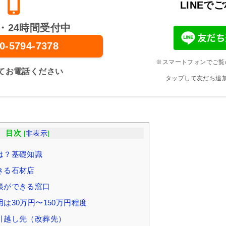
LINEで
・24時間受付中
0-5794-7378
※スマートフォンでご覧
てお電話ください
タップして友だち追
目次
[
非表示
]
は？基礎知識
きる石材店
談ができる窓口
は30万円〜150万円程度
引越し先（改葬先）