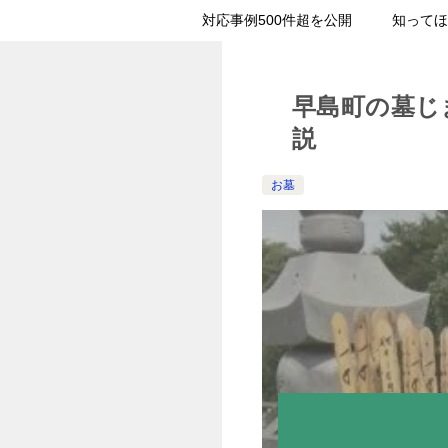
対応事例500件超を公開
知ってほ
早島町の墓じ
説
お墓