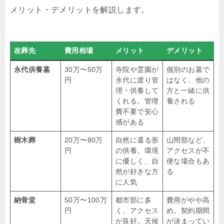
メリット・デメリットを解説します。
改葬先
費用相場
メリット
デメリット
永代供養墓
30万〜50万
寺院や霊園が
個別のお墓で
円
永代に渡り管
はなく、他の
理・供養して
方と一緒に供
くれる。管理
養される
費不要で安心
感がある
樹木葬
20万〜80万
自然に還る形
山間部など、
円
の供養。環境
アクセスが不
に優しく、自
便な場合もあ
然が好きな方
る
に人気
納骨堂
50万〜100万
都市部に多
費用がやや高
円
く、アクセス
め。契約期間
が良好。天候
が決まってい