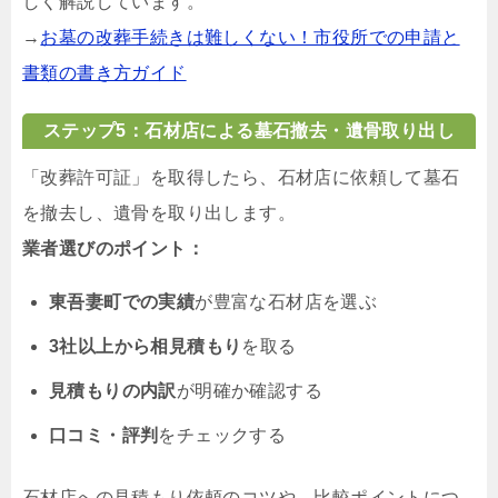
しく解説しています。
→
お墓の改葬手続きは難しくない！市役所での申請と
書類の書き方ガイド
ステップ5：石材店による墓石撤去・遺骨取り出し
「改葬許可証」を取得したら、石材店に依頼して墓石
を撤去し、遺骨を取り出します。
業者選びのポイント：
東吾妻町での実績
が豊富な石材店を選ぶ
3社以上から相見積もり
を取る
見積もりの内訳
が明確か確認する
口コミ・評判
をチェックする
石材店への見積もり依頼のコツや、比較ポイントにつ