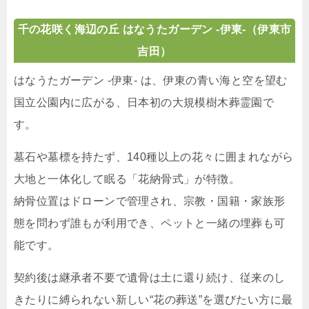
千の花咲く海辺の丘 はなうたガーデン -伊東-
（伊東市
吉田）
はなうたガーデン -伊東- は、伊東の青い海と空を望む
国立公園内に広がる、日本初の大規模樹木葬霊園で
す。
墓石や墓標を持たず、140種以上の花々に囲まれながら
大地と一体化して眠る「花納骨式」が特徴。
納骨位置はドローンで管理され、宗教・国籍・家族形
態を問わず誰もが利用でき、ペットと一緒の埋葬も可
能です。
契約後は継承者不要で遺骨は土に還り続け、従来のし
きたりに縛られない新しい“花の葬送”を選びたい方に最