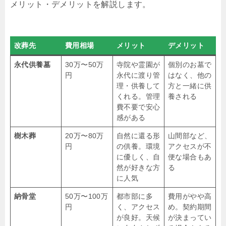
メリット・デメリットを解説します。
改葬先
費用相場
メリット
デメリット
永代供養墓
30万〜50万
寺院や霊園が
個別のお墓で
円
永代に渡り管
はなく、他の
理・供養して
方と一緒に供
くれる。管理
養される
費不要で安心
感がある
樹木葬
20万〜80万
自然に還る形
山間部など、
円
の供養。環境
アクセスが不
に優しく、自
便な場合もあ
然が好きな方
る
に人気
納骨堂
50万〜100万
都市部に多
費用がやや高
円
く、アクセス
め。契約期間
が良好。天候
が決まってい