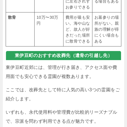
に左右されず
る場合もある
お参りできる
散骨
10万〜30万
費用が最も安
お墓参りの場
円
い。海や山な
所がない。親
ど、故人が好
族の理解が得
きだった場所
にくい場合も
に散骨できる
ある
東伊豆町のおすすめ改葬先（遺骨の引越し先）
東伊豆町近郊には、管理が行き届き、アクセス面や費
用面でも安心できる霊園が複数あります。
ここでは、改葬先として特に人気の高い3つの霊園をご
紹介します。
いずれも、永代使用料や管理費が比較的リーズナブル
で、宗派を問わず利用できる点が魅力です。