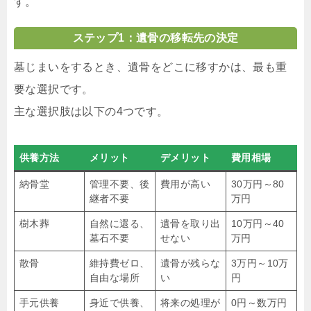
す。
ステップ1：遺骨の移転先の決定
墓じまいをするとき、遺骨をどこに移すかは、最も重
要な選択です。
主な選択肢は以下の4つです。
供養方法
メリット
デメリット
費用相場
納骨堂
管理不要、後
費用が高い
30万円～80
継者不要
万円
樹木葬
自然に還る、
遺骨を取り出
10万円～40
墓石不要
せない
万円
散骨
維持費ゼロ、
遺骨が残らな
3万円～10万
自由な場所
い
円
手元供養
身近で供養、
将来の処理が
0円～数万円