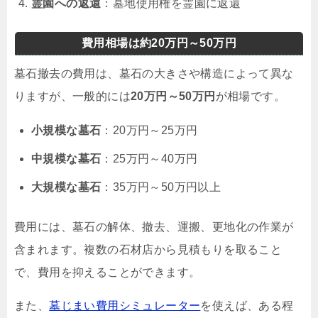
霊園への返還
：墓地使用権を霊園に返還
費用相場は約20万円～50万円
墓石撤去の費用は、墓石の大きさや構造によって異な
りますが、一般的には
20万円～50万円
が相場です。
小規模な墓石
：20万円～25万円
中規模な墓石
：25万円～40万円
大規模な墓石
：35万円～50万円以上
費用には、墓石の解体、撤去、運搬、更地化の作業が
含まれます。複数の石材店から見積もりを取ること
で、費用を抑えることができます。
また、
墓じまい費用シミュレーター
を使えば、ある程