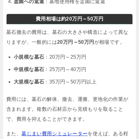
霊園への返還
：墓地使用権を霊園に返還
費用相場は約20万円～50万円
墓石撤去の費用は、墓石の大きさや構造によって異な
りますが、一般的には
20万円～50万円
が相場です。
小規模な墓石
：20万円～25万円
中規模な墓石
：25万円～40万円
大規模な墓石
：35万円～50万円以上
費用には、墓石の解体、撤去、運搬、更地化の作業が
含まれます。複数の石材店から見積もりを取ること
で、費用を抑えることができます。
また、
墓じまい費用シミュレーター
を使えば、ある程