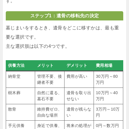
す。
ステップ1：遺骨の移転先の決定
墓じまいをするとき、遺骨をどこに移すかは、最も重
要な選択です。
主な選択肢は以下の4つです。
供養方法
メリット
デメリット
費用相場
納骨堂
管理不要、後
費用が高い
30万円～80
継者不要
万円
樹木葬
自然に還る、
遺骨を取り出
10万円～40
墓石不要
せない
万円
散骨
維持費ゼロ、
遺骨が残らな
3万円～10万
自由な場所
い
円
手元供養
身近で供養、
将来の処理が
0円～数万円