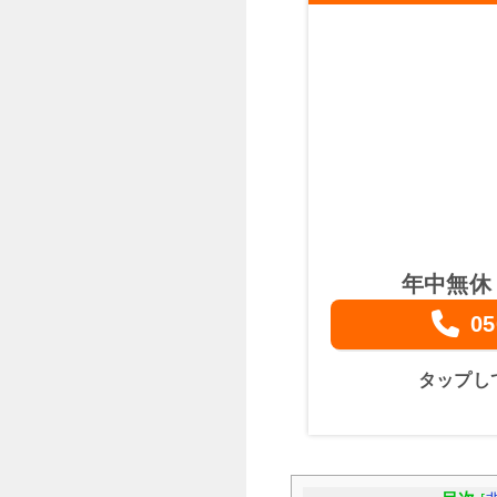
年中無休
05
タップし