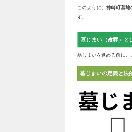
このように、
神崎町墓地
す
。
墓じまい（改葬）と
墓じまいを進める前に、
墓じまいの定義と法