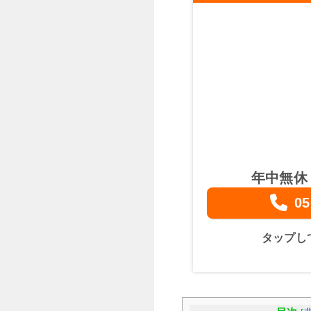
年中無休
05
タップし