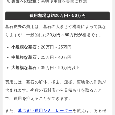
霊園への返還
：墓地使用権を霊園に返還
費用相場は約20万円～50万円
墓石撤去の費用は、墓石の大きさや構造によって異な
りますが、一般的には
20万円～50万円
が相場です。
小規模な墓石
：20万円～25万円
中規模な墓石
：25万円～40万円
大規模な墓石
：35万円～50万円以上
費用には、墓石の解体、撤去、運搬、更地化の作業が
含まれます。複数の石材店から見積もりを取ること
で、費用を抑えることができます。
また、
墓じまい費用シミュレーター
を使えば、ある程