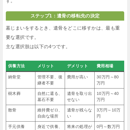
す。
ステップ1：遺骨の移転先の決定
墓じまいをするとき、遺骨をどこに移すかは、最も重
要な選択です。
主な選択肢は以下の4つです。
供養方法
メリット
デメリット
費用相場
納骨堂
管理不要、後
費用が高い
30万円～80
継者不要
万円
樹木葬
自然に還る、
遺骨を取り出
10万円～40
墓石不要
せない
万円
散骨
維持費ゼロ、
遺骨が残らな
3万円～10万
自由な場所
い
円
手元供養
身近で供養、
将来の処理が
0円～数万円