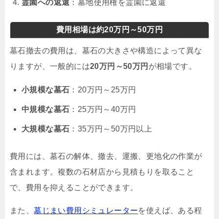
霊園への返還
：墓地使用権を霊園に返還
費用相場は約20万円～50万円
墓石撤去の費用は、墓石の大きさや構造によって異な
りますが、一般的には
20万円～50万円
が相場です。
小規模な墓石
：20万円～25万円
中規模な墓石
：25万円～40万円
大規模な墓石
：35万円～50万円以上
費用には、墓石の解体、撤去、運搬、更地化の作業が
含まれます。複数の石材店から見積もりを取ること
で、費用を抑えることができます。
また、
墓じまい費用シミュレーター
を使えば、ある程