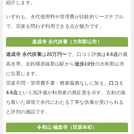
紹介します。
いずれも、永代使用料や管理費が比較的リーズナブル
で、宗派を問わず利用できる点が魅力です。
速成寺 永代供養
（大和郡山市）
速成寺 永代供養
は
20万円〜
で、口コミ評価は
4.6点
の最
高水準。近鉄橿原線郡山駅から
徒歩10分
の大和郡山市
に位置します。
宗派不問・管理費不要・檀家義務なしに加え、
口コミ
4.6点
という高評価が利用者の満足度を示す。古刹の落
ち着いた環境で永代にわたる丁寧な供養が受けられる
と評判の施設です。
令和山 極楽寺
（田原本町）