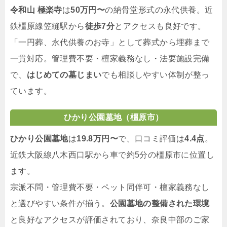
令和山 極楽寺
は
50万円〜
の納骨堂形式の永代供養。近
鉄橿原線笠縫駅から
徒歩7分
とアクセスも良好です。
「一円葬、永代供養のお寺」として葬式から埋葬まで
一貫対応。管理費不要・檀家義務なし・法要施設完備
で、
はじめての墓じまい
でも相談しやすい体制が整っ
ています。
ひかり公園墓地
（橿原市）
ひかり公園墓地
は
19.8万円〜
で、口コミ評価は
4.4点
。
近鉄大阪線八木西口駅から車で約5分の橿原市に位置し
ます。
宗派不問・管理費不要・ペット同伴可・檀家義務なし
と選びやすい条件が揃う。
公園墓地の整備された環境
と良好なアクセスが評価されており、奈良中部のご家