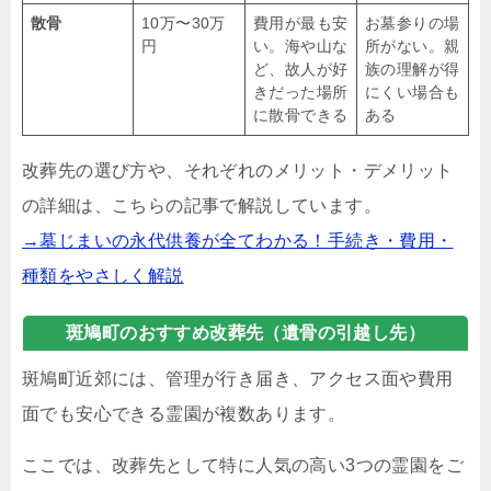
散骨
10万〜30万
費用が最も安
お墓参りの場
円
い。海や山な
所がない。親
ど、故人が好
族の理解が得
きだった場所
にくい場合も
に散骨できる
ある
改葬先の選び方や、それぞれのメリット・デメリット
の詳細は、こちらの記事で解説しています。
→墓じまいの永代供養が全てわかる！手続き・費用・
種類をやさしく解説
斑鳩町のおすすめ改葬先（遺骨の引越し先）
斑鳩町近郊には、管理が行き届き、アクセス面や費用
面でも安心できる霊園が複数あります。
ここでは、改葬先として特に人気の高い3つの霊園をご