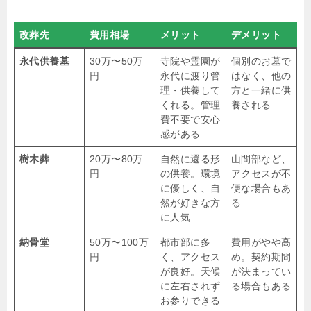
改葬先
費用相場
メリット
デメリット
永代供養墓
30万〜50万
寺院や霊園が
個別のお墓で
円
永代に渡り管
はなく、他の
理・供養して
方と一緒に供
くれる。管理
養される
費不要で安心
感がある
樹木葬
20万〜80万
自然に還る形
山間部など、
円
の供養。環境
アクセスが不
に優しく、自
便な場合もあ
然が好きな方
る
に人気
納骨堂
50万〜100万
都市部に多
費用がやや高
円
く、アクセス
め。契約期間
が良好。天候
が決まってい
に左右されず
る場合もある
お参りできる