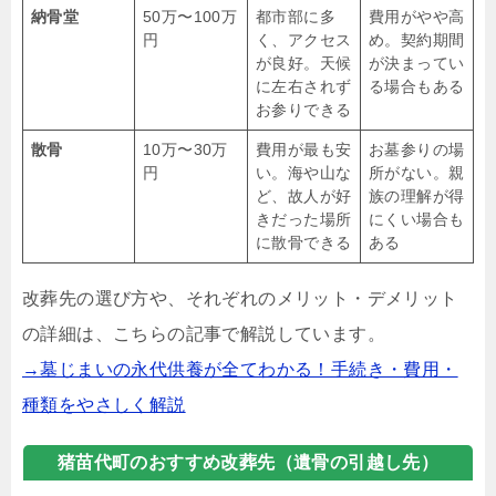
納骨堂
50万〜100万
都市部に多
費用がやや高
円
く、アクセス
め。契約期間
が良好。天候
が決まってい
に左右されず
る場合もある
お参りできる
散骨
10万〜30万
費用が最も安
お墓参りの場
円
い。海や山な
所がない。親
ど、故人が好
族の理解が得
きだった場所
にくい場合も
に散骨できる
ある
改葬先の選び方や、それぞれのメリット・デメリット
の詳細は、こちらの記事で解説しています。
→墓じまいの永代供養が全てわかる！手続き・費用・
種類をやさしく解説
猪苗代町のおすすめ改葬先（遺骨の引越し先）