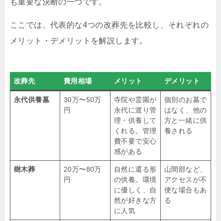
も重要な決断の一つです。
ここでは、代表的な4つの改葬先を比較し、それぞれの
メリット・デメリットを解説します。
改葬先
費用相場
メリット
デメリット
永代供養墓
30万〜50万
寺院や霊園が
個別のお墓で
円
永代に渡り管
はなく、他の
理・供養して
方と一緒に供
くれる。管理
養される
費不要で安心
感がある
樹木葬
20万〜80万
自然に還る形
山間部など、
円
の供養。環境
アクセスが不
に優しく、自
便な場合もあ
然が好きな方
る
に人気