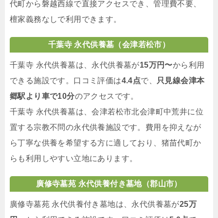
代町から磐越西線で直接アクセスでき、管理費不要、
檀家義務なしで利用できます。
千葉寺 永代供養墓（会津若松市）
千葉寺 永代供養墓は、永代供養墓が
15万円〜
から利用
できる施設です。口コミ評価は
4.4点
で、
只見線会津本
郷駅より車で10分
のアクセスです。
千葉寺 永代供養墓は、会津若松市北会津町中荒井に位
置する宗教不問の永代供養施設です。費用を抑えなが
ら丁寧な供養を希望する方に適しており、猪苗代町か
らも利用しやすい立地にあります。
廣修寺墓苑 永代供養付き墓地（郡山市）
廣修寺墓苑 永代供養付き墓地は、永代供養墓が
25万