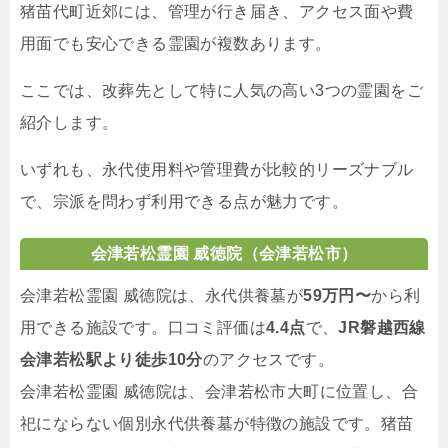
猪苗代町近郊には、管理が行き届き、アクセス面や費
用面でも安心できる霊園が複数あります。
ここでは、改葬先として特に人気の高い3つの霊園をご
紹介します。
いずれも、永代使用料や管理費が比較的リーズナブル
で、宗派を問わず利用できる点が魅力です。
会津若松霊園 威徳院（会津若松市）
会津若松霊園 威徳院は、永代供養墓が
59万円〜
から利
用できる施設です。口コミ評価は
4.4点
で、
JR磐越西線
会津若松駅より徒歩10分
のアクセスです。
会津若松霊園 威徳院は、会津若松市大町に位置し、合
祀にならない個別永代供養墓が特徴の施設です。猪苗