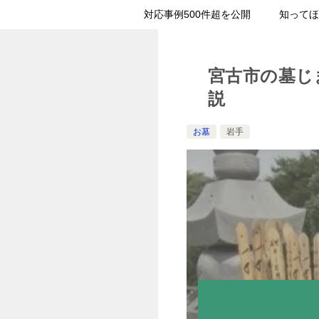
対応事例500件超を公開
知ってほ
宮古市の墓じ
説
お墓
岩手