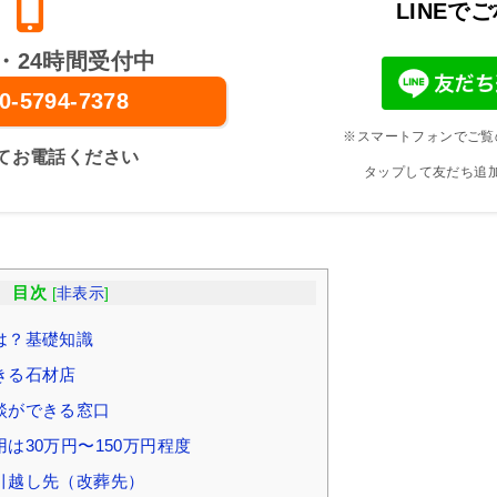
LINEで
・24時間受付中
0-5794-7378
※スマートフォンでご覧
てお電話ください
タップして友だち追
目次
[
非表示
]
は？基礎知識
きる石材店
談ができる窓口
は30万円〜150万円程度
引越し先（改葬先）