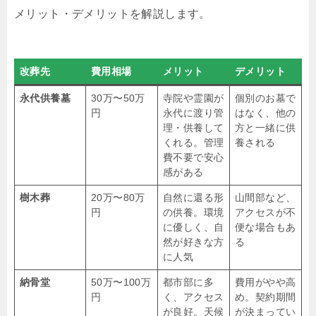
メリット・デメリットを解説します。
改葬先
費用相場
メリット
デメリット
永代供養墓
30万〜50万
寺院や霊園が
個別のお墓で
円
永代に渡り管
はなく、他の
理・供養して
方と一緒に供
くれる。管理
養される
費不要で安心
感がある
樹木葬
20万〜80万
自然に還る形
山間部など、
円
の供養。環境
アクセスが不
に優しく、自
便な場合もあ
然が好きな方
る
に人気
納骨堂
50万〜100万
都市部に多
費用がやや高
円
く、アクセス
め。契約期間
が良好。天候
が決まってい