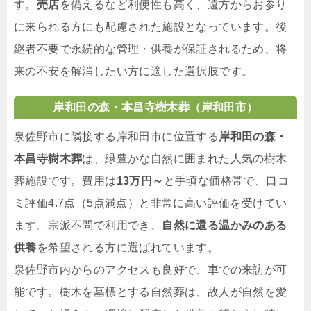
す。
売店
を備えるなど利便性も高く、遠方からお参り
に来られる方にも配慮された施設となっています。後
継者不要で永続的な管理・供養が保証されるため、将
来の不安を解消したい方に適した選択肢です。
岸和田の森・本昌寺樹木葬（岸和田市）
泉佐野市に隣接する岸和田市に位置する
岸和田の森・
本昌寺樹木葬
は、緑豊かな自然に囲まれた人気の樹木
葬施設です。費用は
13万円～
と手頃な価格帯で、口コ
ミ評価4.7点（5点満点）と非常に高い評価を受けてい
ます。宗派不問で利用でき、
自然に還る温かみのある
供養
を希望される方に選ばれています。
泉佐野市内からのアクセスも良好で、車での来訪が可
能です。樹木を墓標とする自然葬は、故人が自然を愛