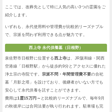
ここでは、改葬先として特に人気の高い3つの霊園をご
紹介します。
いずれも、永代使用料や管理費が比較的リーズナブル
で、宗派を問わず利用できる点が魅力です。
西上寺 永代供養墓（日根野）
泉佐野市日根野に位置する
西上寺
は、JR阪和線・関西
空港線「日根野駅」から徒歩約9分とアクセスに優れた
浄土宗の寺院です。
宗派不問・年間管理費不要
の合祀
墓「月影之塔」を設けており、後継者がいない方でも
安心して永代供養を託すことができます。
費用は
1霊15万円～
と比較的リーズナブルで、毎年9月
の秋彼岸には合同法要が執り行われます。駐車場も完