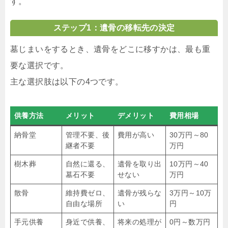
す。
ステップ1：遺骨の移転先の決定
墓じまいをするとき、遺骨をどこに移すかは、最も重
要な選択です。
主な選択肢は以下の4つです。
供養方法
メリット
デメリット
費用相場
納骨堂
管理不要、後
費用が高い
30万円～80
継者不要
万円
樹木葬
自然に還る、
遺骨を取り出
10万円～40
墓石不要
せない
万円
散骨
維持費ゼロ、
遺骨が残らな
3万円～10万
自由な場所
い
円
手元供養
身近で供養、
将来の処理が
0円～数万円