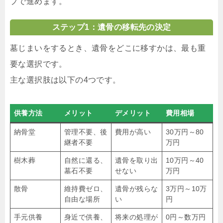
プで進めます。
ステップ1：遺骨の移転先の決定
墓じまいをするとき、遺骨をどこに移すかは、最も重
要な選択です。
主な選択肢は以下の4つです。
供養方法
メリット
デメリット
費用相場
納骨堂
管理不要、後
費用が高い
30万円～80
継者不要
万円
樹木葬
自然に還る、
遺骨を取り出
10万円～40
墓石不要
せない
万円
散骨
維持費ゼロ、
遺骨が残らな
3万円～10万
自由な場所
い
円
手元供養
身近で供養、
将来の処理が
0円～数万円