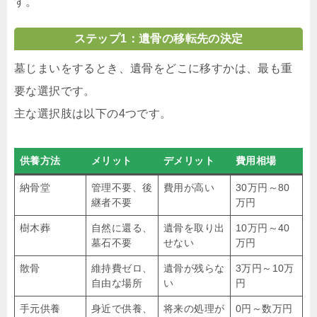
す。
ステップ1：遺骨の移転先の決定
墓じまいをするとき、遺骨をどこに移すかは、最も重
要な選択です。
主な選択肢は以下の4つです。
供養方法
メリット
デメリット
費用相場
納骨堂
管理不要、後
費用が高い
30万円～80
継者不要
万円
樹木葬
自然に還る、
遺骨を取り出
10万円～40
墓石不要
せない
万円
散骨
維持費ゼロ、
遺骨が残らな
3万円～10万
自由な場所
い
円
手元供養
身近で供養、
将来の処理が
0円～数万円