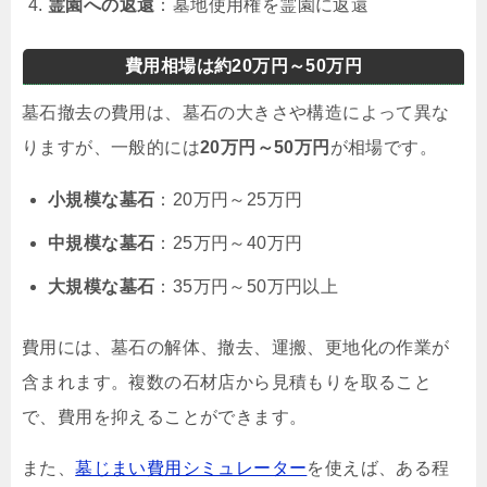
霊園への返還
：墓地使用権を霊園に返還
費用相場は約20万円～50万円
墓石撤去の費用は、墓石の大きさや構造によって異な
りますが、一般的には
20万円～50万円
が相場です。
小規模な墓石
：20万円～25万円
中規模な墓石
：25万円～40万円
大規模な墓石
：35万円～50万円以上
費用には、墓石の解体、撤去、運搬、更地化の作業が
含まれます。複数の石材店から見積もりを取ること
で、費用を抑えることができます。
また、
墓じまい費用シミュレーター
を使えば、ある程