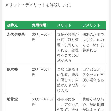
メリット・デメリットを解説します。
改葬先
費用相場
メリット
デメリット
永代供養墓
30万〜50万
寺院や霊園が
個別のお墓で
円
永代に渡り管
はなく、他の
理・供養して
方と一緒に供
くれる。管理
養される
費不要で安心
感がある
樹木葬
20万〜80万
自然に還る形
山間部など、
円
の供養。環境
アクセスが不
に優しく、自
便な場合もあ
然が好きな方
る
に人気
納骨堂
50万〜100万
都市部に多
費用がやや高
円
く、アクセス
め。契約期間
が良好。天候
が決まってい