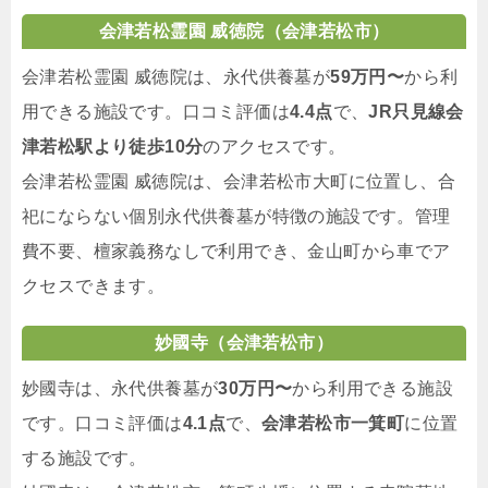
会津若松霊園 威徳院（会津若松市）
会津若松霊園 威徳院は、永代供養墓が
59万円〜
から利
用できる施設です。口コミ評価は
4.4点
で、
JR只見線会
津若松駅より徒歩10分
のアクセスです。
会津若松霊園 威徳院は、会津若松市大町に位置し、合
祀にならない個別永代供養墓が特徴の施設です。管理
費不要、檀家義務なしで利用でき、金山町から車でア
クセスできます。
妙國寺（会津若松市）
妙國寺は、永代供養墓が
30万円〜
から利用できる施設
です。口コミ評価は
4.1点
で、
会津若松市一箕町
に位置
する施設です。