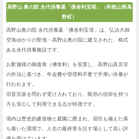
高野山 奥の院 永代供養墓「佛舎利宝塔」
（和歌山県高
野町）
高野山奥の院 永代供養墓「佛舎利宝塔」は、弘法大師
空海ゆかりの聖地・高野山奥の院に建立された、格式
ある永代供養施設です。
お釈迦様の御遺骨（佛舎利）を安置し、高野山真言宗
の作法に基づき、年会費や管理料不要で手厚い供養が
行われます。
宗旨宗派を問わず受け入れており、既存の信仰を持つ
方も安心して利用できる点が特徴です。
境内は歴史的建造物と庭園に囲まれ、宿坊も備えた落
ち着いた環境で、人生の最終章を託す場として高い評
価を受けています。