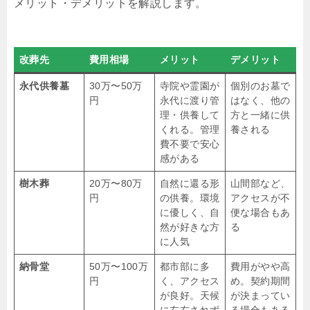
メリット・デメリットを解説します。
改葬先
費用相場
メリット
デメリット
永代供養墓
30万〜50万
寺院や霊園が
個別のお墓で
円
永代に渡り管
はなく、他の
理・供養して
方と一緒に供
くれる。管理
養される
費不要で安心
感がある
樹木葬
20万〜80万
自然に還る形
山間部など、
円
の供養。環境
アクセスが不
に優しく、自
便な場合もあ
然が好きな方
る
に人気
納骨堂
50万〜100万
都市部に多
費用がやや高
円
く、アクセス
め。契約期間
が良好。天候
が決まってい
に左右されず
る場合もある