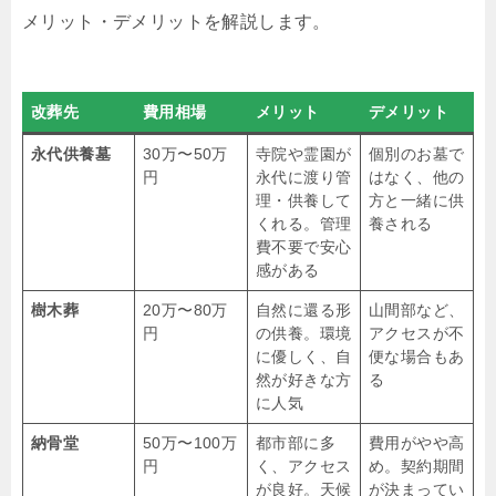
メリット・デメリットを解説します。
改葬先
費用相場
メリット
デメリット
永代供養墓
30万〜50万
寺院や霊園が
個別のお墓で
円
永代に渡り管
はなく、他の
理・供養して
方と一緒に供
くれる。管理
養される
費不要で安心
感がある
樹木葬
20万〜80万
自然に還る形
山間部など、
円
の供養。環境
アクセスが不
に優しく、自
便な場合もあ
然が好きな方
る
に人気
納骨堂
50万〜100万
都市部に多
費用がやや高
円
く、アクセス
め。契約期間
が良好。天候
が決まってい