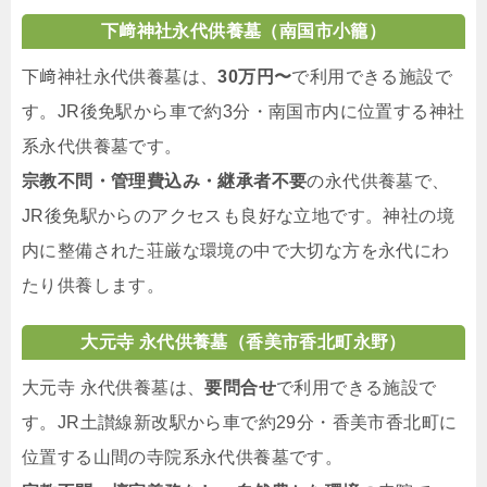
下﨑神社永代供養墓（南国市小籠）
下﨑神社永代供養墓は、
30万円〜
で利用できる施設で
す。JR後免駅から車で約3分・南国市内に位置する神社
系永代供養墓です。
宗教不問・管理費込み・継承者不要
の永代供養墓で、
JR後免駅からのアクセスも良好な立地です。神社の境
内に整備された荘厳な環境の中で大切な方を永代にわ
たり供養します。
大元寺 永代供養墓（香美市香北町永野）
大元寺 永代供養墓は、
要問合せ
で利用できる施設で
す。JR土讃線新改駅から車で約29分・香美市香北町に
位置する山間の寺院系永代供養墓です。