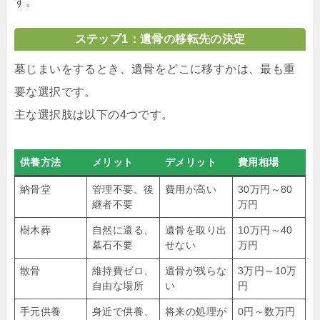
す。
ステップ1：遺骨の移転先の決定
墓じまいをするとき、遺骨をどこに移すかは、最も重
要な選択です。
主な選択肢は以下の4つです。
供養方法
メリット
デメリット
費用相場
納骨堂
管理不要、後
費用が高い
30万円～80
継者不要
万円
樹木葬
自然に還る、
遺骨を取り出
10万円～40
墓石不要
せない
万円
散骨
維持費ゼロ、
遺骨が残らな
3万円～10万
自由な場所
い
円
手元供養
身近で供養、
将来の処理が
0円～数万円