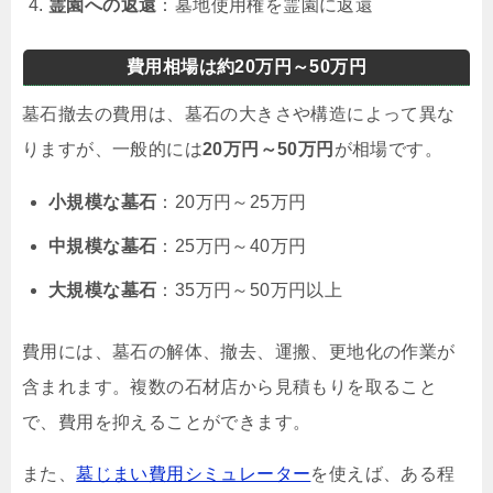
霊園への返還
：墓地使用権を霊園に返還
費用相場は約20万円～50万円
墓石撤去の費用は、墓石の大きさや構造によって異な
りますが、一般的には
20万円～50万円
が相場です。
小規模な墓石
：20万円～25万円
中規模な墓石
：25万円～40万円
大規模な墓石
：35万円～50万円以上
費用には、墓石の解体、撤去、運搬、更地化の作業が
含まれます。複数の石材店から見積もりを取ること
で、費用を抑えることができます。
また、
墓じまい費用シミュレーター
を使えば、ある程