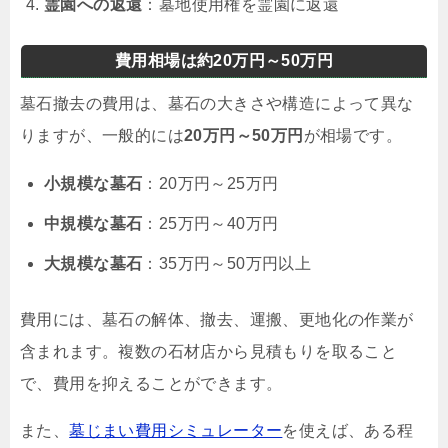
霊園への返還
：墓地使用権を霊園に返還
費用相場は約20万円～50万円
墓石撤去の費用は、墓石の大きさや構造によって異な
りますが、一般的には
20万円～50万円
が相場です。
小規模な墓石
：20万円～25万円
中規模な墓石
：25万円～40万円
大規模な墓石
：35万円～50万円以上
費用には、墓石の解体、撤去、運搬、更地化の作業が
含まれます。複数の石材店から見積もりを取ること
で、費用を抑えることができます。
また、
墓じまい費用シミュレーター
を使えば、ある程