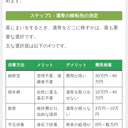
めます。
ステップ1：遺骨の移転先の決定
墓じまいをするとき、遺骨をどこに移すかは、最も重
要な選択です。
主な選択肢は以下の4つです。
供養方法
メリット
デメリット
費用相場
納骨堂
管理不要、後
費用が高い
30万円～80
継者不要
万円
樹木葬
自然に還る、
遺骨を取り出
10万円～40
墓石不要
せない
万円
散骨
維持費ゼロ、
遺骨が残らな
3万円～10万
自由な場所
い
円
手元供養
身近で供養、
将来の処理が
0円～数万円