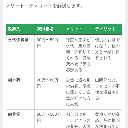
メリット・デメリットを解説します。
改葬先
費用相場
メリット
デメリット
永代供養墓
30万〜50万
寺院や霊園が
個別のお墓で
円
永代に渡り管
はなく、他の
理・供養して
方と一緒に供
くれる。管理
養される
費不要で安心
感がある
樹木葬
20万〜80万
自然に還る形
山間部など、
円
の供養。環境
アクセスが不
に優しく、自
便な場合もあ
然が好きな方
る
に人気
納骨堂
50万〜100万
都市部に多
費用がやや高
円
く、アクセス
め。契約期間
が良好。天候
が決まってい