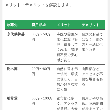
メリット・デメリットを解説します。
改葬先
費用相場
メリット
デメリット
永代供養墓
30万〜50万
寺院や霊園が
個別のお墓で
円
永代に渡り管
はなく、他の
理・供養して
方と一緒に供
くれる。管理
養される
費不要で安心
感がある
樹木葬
20万〜80万
自然に還る形
山間部など、
円
の供養。環境
アクセスが不
に優しく、自
便な場合もあ
然が好きな方
る
に人気
納骨堂
50万〜100万
都市部に多
費用がやや高
円
く、アクセス
め。契約期間
が良好。天候
が決まってい