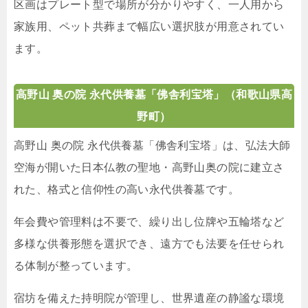
区画はプレート型で場所が分かりやすく、一人用から
家族用、ペット共葬まで幅広い選択肢が用意されてい
ます。
高野山 奥の院 永代供養墓「佛舎利宝塔」
（和歌山県高
野町）
高野山 奥の院 永代供養墓「佛舎利宝塔」は、弘法大師
空海が開いた日本仏教の聖地・高野山奥の院に建立さ
れた、格式と信仰性の高い永代供養墓です。
年会費や管理料は不要で、繰り出し位牌や五輪塔など
多様な供養形態を選択でき、遠方でも法要を任せられ
る体制が整っています。
宿坊を備えた持明院が管理し、世界遺産の静謐な環境