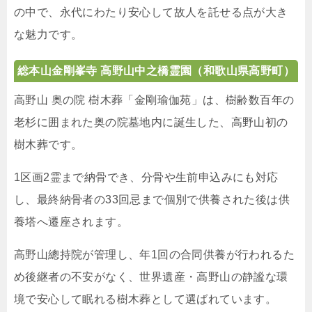
の中で、永代にわたり安心して故人を託せる点が大き
な魅力です。
総本山金剛峯寺 高野山中之橋霊園
（和歌山県高野町）
高野山 奥の院 樹木葬「金剛瑜伽苑」は、樹齢数百年の
老杉に囲まれた奥の院墓地内に誕生した、高野山初の
樹木葬です。
1区画2霊まで納骨でき、分骨や生前申込みにも対応
し、最終納骨者の33回忌まで個別で供養された後は供
養塔へ遷座されます。
高野山總持院が管理し、年1回の合同供養が行われるた
め後継者の不安がなく、世界遺産・高野山の静謐な環
境で安心して眠れる樹木葬として選ばれています。