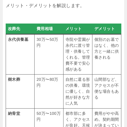
メリット・デメリットを解説します。
改葬先
費用相場
メリット
デメリット
永代供養墓
30万〜50万
寺院や霊園が
個別のお墓で
円
永代に渡り管
はなく、他の
理・供養して
方と一緒に供
くれる。管理
養される
費不要で安心
感がある
樹木葬
20万〜80万
自然に還る形
山間部など、
円
の供養。環境
アクセスが不
に優しく、自
便な場合もあ
然が好きな方
る
に人気
納骨堂
50万〜100万
都市部に多
費用がやや高
円
く、アクセス
め。契約期間
が良好。天候
が決まってい