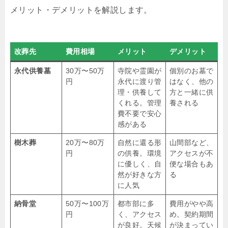
メリット・デメリットを解説します。
改葬先
費用相場
メリット
デメリット
永代供養墓
30万〜50万
寺院や霊園が
個別のお墓で
円
永代に渡り管
はなく、他の
理・供養して
方と一緒に供
くれる。管理
養される
費不要で安心
感がある
樹木葬
20万〜80万
自然に還る形
山間部など、
円
の供養。環境
アクセスが不
に優しく、自
便な場合もあ
然が好きな方
る
に人気
納骨堂
50万〜100万
都市部に多
費用がやや高
円
く、アクセス
め。契約期間
が良好。天候
が決まってい