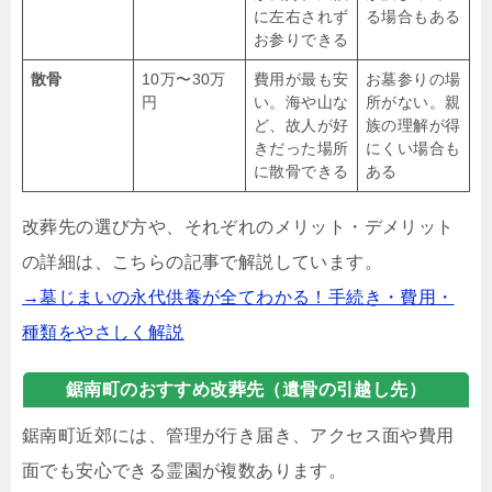
に左右されず
る場合もある
お参りできる
散骨
10万〜30万
費用が最も安
お墓参りの場
円
い。海や山な
所がない。親
ど、故人が好
族の理解が得
きだった場所
にくい場合も
に散骨できる
ある
改葬先の選び方や、それぞれのメリット・デメリット
の詳細は、こちらの記事で解説しています。
→墓じまいの永代供養が全てわかる！手続き・費用・
種類をやさしく解説
鋸南町のおすすめ改葬先（遺骨の引越し先）
鋸南町近郊には、管理が行き届き、アクセス面や費用
面でも安心できる霊園が複数あります。