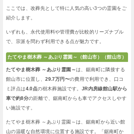
ここでは、改葬先として特に人気の高い3つの霊園をご
紹介します。
いずれも、永代使用料や管理費が比較的リーズナブル
で、宗派を問わず利用できる点が魅力です。
たてやま樹木葬 ～あぶり霊園～（館山市）（館山市）
たてやま樹木葬 ～あぶり霊園～
は、鋸南町に隣接する
館山市に位置し、
29.7万円〜
の費用で利用でき、口コ
ミ評点は
4.0点
の樹木葬施設です。
JR内房線館山駅から
車で約8分
の距離で、鋸南町からも車でアクセスしやす
い施設です。
たてやま樹木葬 ～あぶり霊園～は、鋸南町から近い館
山の温暖な自然環境に位置する施設です。「鋸南町か