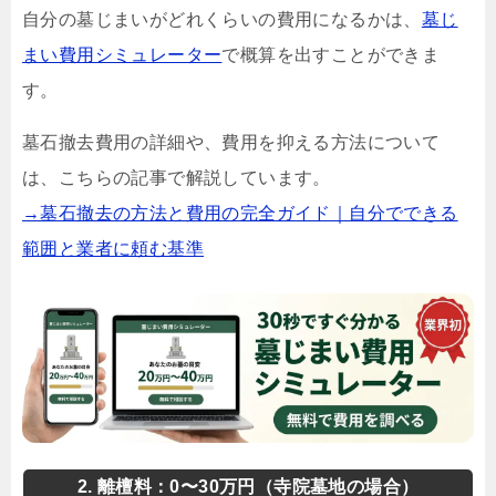
自分の墓じまいがどれくらいの費用になるかは、
墓じ
まい費用シミュレーター
で概算を出すことができま
す。
墓石撤去費用の詳細や、費用を抑える方法について
は、こちらの記事で解説しています。
→墓石撤去の方法と費用の完全ガイド｜自分でできる
範囲と業者に頼む基準
2. 離檀料：0〜30万円（寺院墓地の場合）