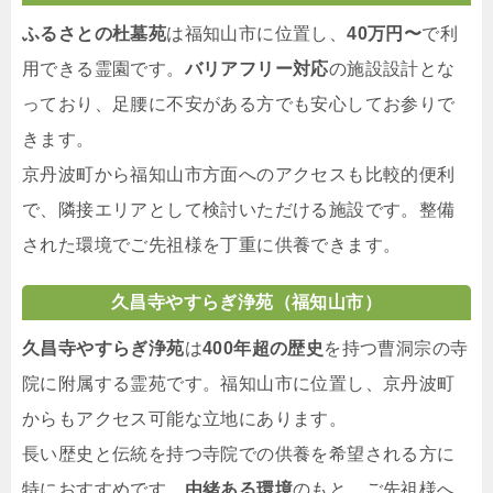
ふるさとの杜墓苑
は福知山市に位置し、
40万円〜
で利
用できる霊園です。
バリアフリー対応
の施設設計とな
っており、足腰に不安がある方でも安心してお参りで
きます。
京丹波町から福知山市方面へのアクセスも比較的便利
で、隣接エリアとして検討いただける施設です。整備
された環境でご先祖様を丁重に供養できます。
久昌寺やすらぎ浄苑（福知山市）
久昌寺やすらぎ浄苑
は
400年超の歴史
を持つ曹洞宗の寺
院に附属する霊苑です。福知山市に位置し、京丹波町
からもアクセス可能な立地にあります。
長い歴史と伝統を持つ寺院での供養を希望される方に
特におすすめです。
由緒ある環境
のもと、ご先祖様へ