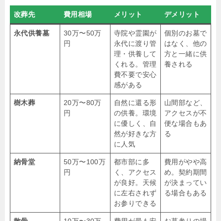
改葬先
費用相場
メリット
デメリット
永代供養墓
30万〜50万
寺院や霊園が
個別のお墓で
円
永代に渡り管
はなく、他の
理・供養して
方と一緒に供
くれる。管理
養される
費不要で安心
感がある
樹木葬
20万〜80万
自然に還る形
山間部など、
円
の供養。環境
アクセスが不
に優しく、自
便な場合もあ
然が好きな方
る
に人気
納骨堂
50万〜100万
都市部に多
費用がやや高
円
く、アクセス
め。契約期間
が良好。天候
が決まってい
に左右されず
る場合もある
お参りできる
散骨
10万〜30万
費用が最も安
お墓参りの場