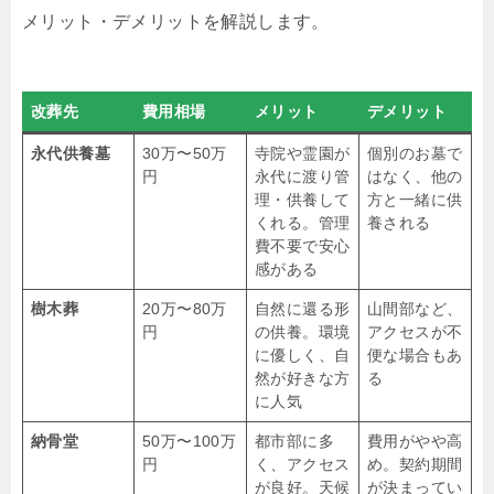
メリット・デメリットを解説します。
改葬先
費用相場
メリット
デメリット
永代供養墓
30万〜50万
寺院や霊園が
個別のお墓で
円
永代に渡り管
はなく、他の
理・供養して
方と一緒に供
くれる。管理
養される
費不要で安心
感がある
樹木葬
20万〜80万
自然に還る形
山間部など、
円
の供養。環境
アクセスが不
に優しく、自
便な場合もあ
然が好きな方
る
に人気
納骨堂
50万〜100万
都市部に多
費用がやや高
円
く、アクセス
め。契約期間
が良好。天候
が決まってい