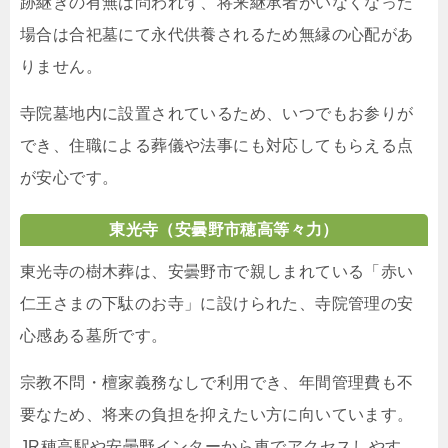
跡継ぎの有無は問われず、将来継承者がいなくなった
場合は合祀墓にて永代供養されるため無縁の心配があ
りません。
寺院墓地内に設置されているため、いつでもお参りが
でき、住職による葬儀や法事にも対応してもらえる点
が安心です。
東光寺
（安曇野市穂高等々力）
東光寺の樹木葬は、安曇野市で親しまれている「赤い
仁王さまの下駄のお寺」に設けられた、寺院管理の安
心感ある墓所です。
宗教不問・檀家義務なしで利用でき、年間管理費も不
要なため、将来の負担を抑えたい方に向いています。
JR穂高駅や安曇野インターから車でアクセスしやす